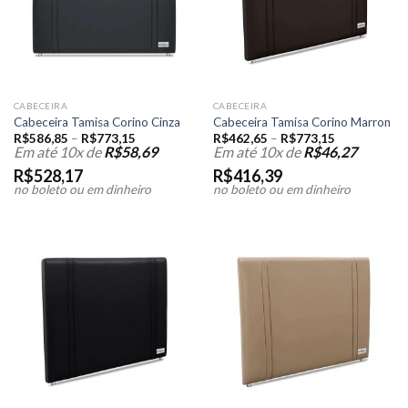
CABECEIRA
CABECEIRA
Cabeceira Tamisa Corino Cinza
Cabeceira Tamisa Corino Marron
R$
586,85
–
R$
773,15
R$
462,65
–
R$
773,15
Em até 10x de
R$
58,69
Em até 10x de
R$
46,27
R$
528,17
R$
416,39
no boleto ou em dinheiro
no boleto ou em dinheiro