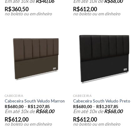
Em até 10x de
R$
40,06
Em até 10x de
R$
68,00
R$
360,50
R$
612,00
no boleto ou em dinheiro
no boleto ou em dinheiro
CABECEIRA
CABECEIRA
Cabeceira South Veludo Marron
Cabeceira South Veludo Preto
R$
680,00
–
R$
1.207,85
R$
680,00
–
R$
1.207,85
Em até 10x de
R$
68,00
Em até 10x de
R$
68,00
R$
612,00
R$
612,00
no boleto ou em dinheiro
no boleto ou em dinheiro