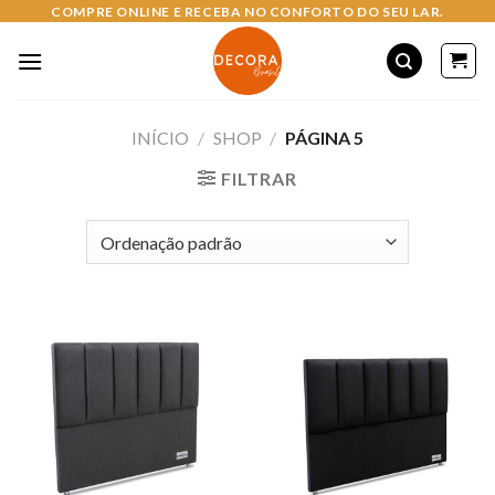
Skip
COMPRE ONLINE E RECEBA NO CONFORTO DO SEU LAR.
to
content
INÍCIO
/
SHOP
/
PÁGINA 5
FILTRAR