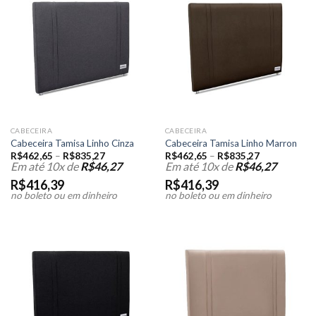
CABECEIRA
CABECEIRA
Cabeceira Tamisa Linho Cinza
Cabeceira Tamisa Linho Marron
R$
462,65
–
R$
835,27
R$
462,65
–
R$
835,27
Em até 10x de
R$
46,27
Em até 10x de
R$
46,27
R$
416,39
R$
416,39
no boleto ou em dinheiro
no boleto ou em dinheiro