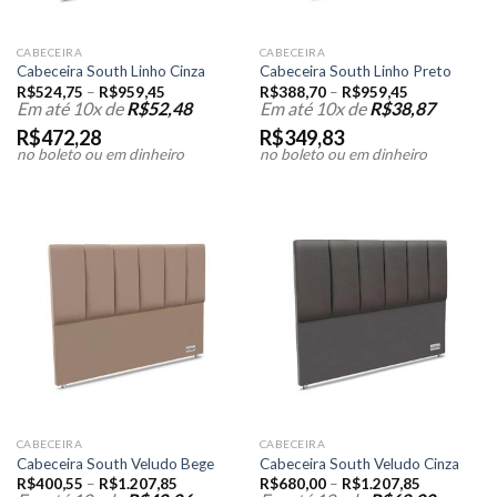
CABECEIRA
CABECEIRA
Cabeceira South Linho Cinza
Cabeceira South Linho Preto
R$
524,75
–
R$
959,45
R$
388,70
–
R$
959,45
Em até 10x de
R$
52,48
Em até 10x de
R$
38,87
R$
472,28
R$
349,83
no boleto ou em dinheiro
no boleto ou em dinheiro
CABECEIRA
CABECEIRA
Cabeceira South Veludo Bege
Cabeceira South Veludo Cinza
R$
400,55
–
R$
1.207,85
R$
680,00
–
R$
1.207,85