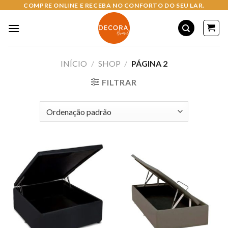
Skip
COMPRE ONLINE E RECEBA NO CONFORTO DO SEU LAR.
to
content
INÍCIO
/
SHOP
/
PÁGINA 2
FILTRAR