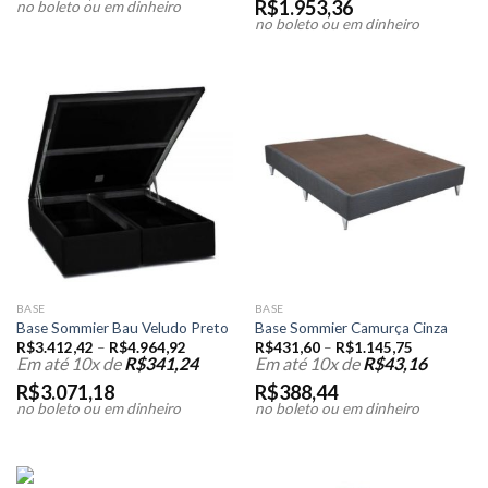
R$
1.953,36
no boleto ou em dinheiro
no boleto ou em dinheiro
BASE
BASE
Base Sommier Bau Veludo Preto
Base Sommier Camurça Cinza
R$
3.412,42
–
R$
4.964,92
R$
431,60
–
R$
1.145,75
Em até 10x de
R$
341,24
Em até 10x de
R$
43,16
R$
3.071,18
R$
388,44
no boleto ou em dinheiro
no boleto ou em dinheiro