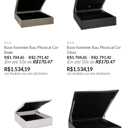
BASE
BASE
Base Sommier Bau Physical Cor
Base Sommier Bau Physical Cor
Bege
Cinza
R$
1.704,65
–
R$
2.791,42
R$
1.704,65
–
R$
2.791,42
Em até 10x de
R$
170,47
Em até 10x de
R$
170,47
R$
1.534,19
R$
1.534,19
no boleto ou em dinheiro
no boleto ou em dinheiro