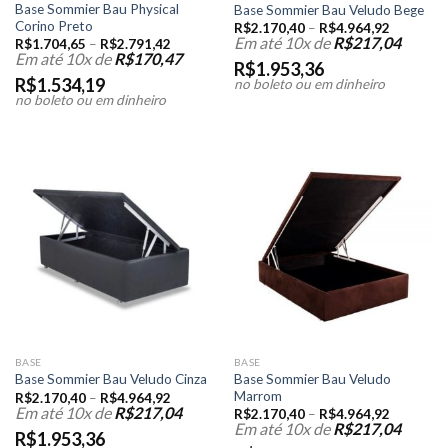
Base Sommier Bau Physical
Base Sommier Bau Veludo Bege
Corino Preto
R$
2.170,40
–
R$
4.964,92
Em até 10x de
R$
217,04
R$
1.704,65
–
R$
2.791,42
Em até 10x de
R$
170,47
R$
1.953,36
R$
1.534,19
no boleto ou em dinheiro
no boleto ou em dinheiro
BASE
BASE
Base Sommier Bau Veludo
Base Sommier Bau Veludo Cinza
Marrom
R$
2.170,40
–
R$
4.964,92
Em até 10x de
R$
217,04
R$
2.170,40
–
R$
4.964,92
Em até 10x de
R$
217,04
R$
1.953,36