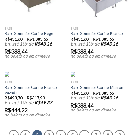
BASE
BASE
Base Sommier Corino Bege
Base Sommier Corino Branco
R$
431,60
–
R$
1.083,65
R$
431,60
–
R$
1.083,65
Em até 10x de
R$
43,16
Em até 10x de
R$
43,16
R$
388,44
R$
388,44
no boleto ou em dinheiro
no boleto ou em dinheiro
BASE
BASE
Base Sommier Corino Branco
Base Sommier Corino Marron
Vazado
R$
431,60
–
R$
1.083,65
Em até 10x de
R$
43,16
R$
493,70
–
R$
617,90
Em até 10x de
R$
49,37
R$
388,44
R$
444,33
no boleto ou em dinheiro
no boleto ou em dinheiro
1
2
3
4
5
…
7
8
9