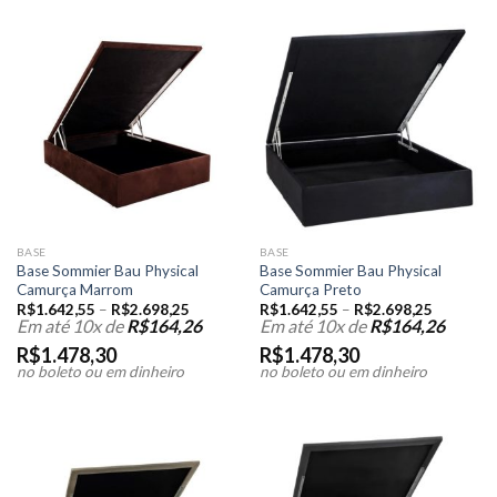
BASE
BASE
Base Sommier Bau Physical
Base Sommier Bau Physical
Camurça Marrom
Camurça Preto
R$
1.642,55
–
R$
2.698,25
R$
1.642,55
–
R$
2.698,25
Em até 10x de
R$
164,26
Em até 10x de
R$
164,26
R$
1.478,30
R$
1.478,30
no boleto ou em dinheiro
no boleto ou em dinheiro