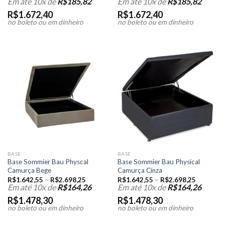
Em até 10x de
R$
185,82
Em até 10x de
R$
185,82
R$
1.672,40
R$
1.672,40
no boleto ou em dinheiro
no boleto ou em dinheiro
BASE
BASE
Base Sommier Bau Physcal
Base Sommier Bau Physical
Camurça Bege
Camurça Cinza
R$
1.642,55
–
R$
2.698,25
R$
1.642,55
–
R$
2.698,25
Em até 10x de
R$
164,26
Em até 10x de
R$
164,26
R$
1.478,30
R$
1.478,30
no boleto ou em dinheiro
no boleto ou em dinheiro