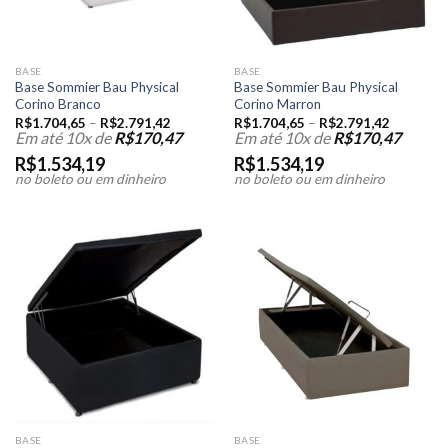
BASE
BASE
Base Sommier Bau Physical
Base Sommier Bau Physical
Corino Branco
Corino Marron
R$
1.704,65
–
R$
2.791,42
R$
1.704,65
–
R$
2.791,42
Em até 10x de
R$
170,47
Em até 10x de
R$
170,47
R$
1.534,19
R$
1.534,19
no boleto ou em dinheiro
no boleto ou em dinheiro
BASE
BASE